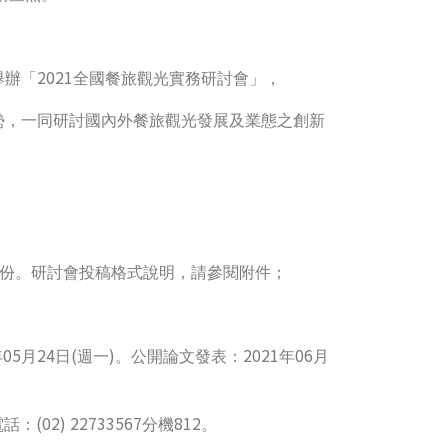
2021
舉辦「
全國餐旅觀光實務研討會」，
勢，一同研討國內外餐旅觀光發展及業態之創新
，
份。研討會投稿格式說明，請參閱附件；
05
24
(
)
2021
06
年
月
日
週一
。公開論文發表：
年
月
(02) 22733567
812
電話：
分機
。