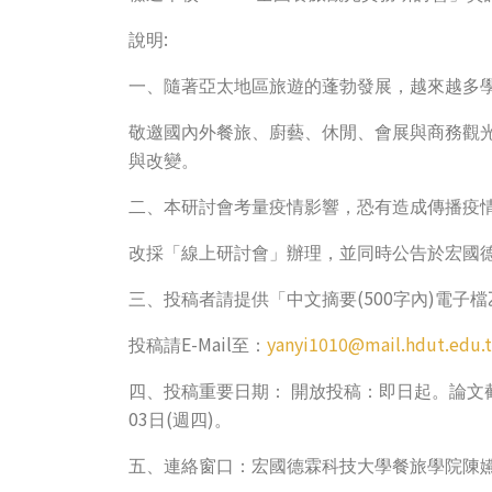
:
說明
一、隨著亞太地區旅遊的蓬勃發展，越來越多
敬邀國內外餐旅、廚藝、休閒、會展與商務觀
與改變。
二、本研討會考量疫情影響，恐有造成傳播疫
改採「線上研討會」辦理，
並同時公告於宏國
(500
)
三、投稿者請提供「中文摘要
字內
電子檔
E-Mail
yanyi1010@mail.hdut.edu.
投稿請
至：
四、投稿重要日期：
開放投稿：即日起。論文
03
(
)
日
週四
。
五、連絡窗口：宏國德霖科技大學餐旅學院陳