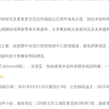
學術研究及產業界交流合作議題以亞洲市場為主題。因此本校特
光相關領域專家學者共襄盛舉，
分享餐旅觀光發展現況及未來趨
情之虞，故因應中央流行疫情指揮中心疫情建議，避免群聚感染
德霖科技大學餐
旅學院網頁。
(word
)
乙份
檔
」，並填妥「投稿者基本資料表暨投稿說明書」一
tw
。
2021
05
13
(
)17
2021
截稿日期：
年
月
日
週四
時。公告錄取論文：
236
380
1
嬿伊小姐，連絡地址：
新北市土城區青雲路
巷
號，連絡