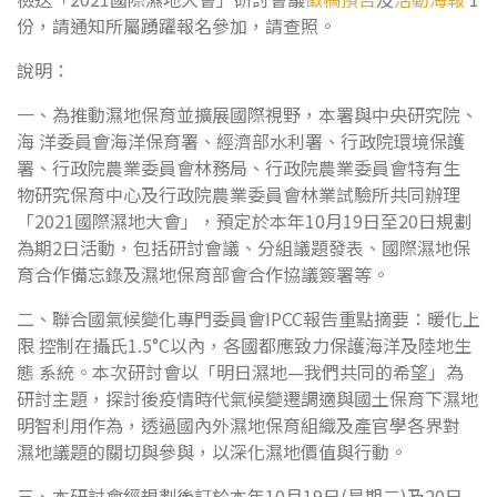
份，請通知所屬踴躍報名參加，請查照。
說明：
一、為推動濕地保育並擴展國際視野，本署與中央研究院、
海 洋委員會海洋保育署、經濟部水利署、行政院環境保護
署、行政院農業委員會林務局、行政院農業委員會特有生
物研究保育中心及行政院農業委員會林業試驗所共同辦理
「2021國際濕地大會」，預定於本年10月19日至20日規劃
為期2日活動，包括研討會議、分組議題發表、國際濕地保
育合作備忘錄及濕地保育部會合作協議簽署等。
二、聯合國氣候變化專門委員會IPCC報告重點摘要：暖化上
限 控制在攝氏1.5°C以內，各國都應致力保護海洋及陸地生
態 系統。本次研討會以「明日濕地—我們共同的希望」為
研討主題，探討後疫情時代氣候變遷調適與國土保育下濕地
明智利用作為，透過國內外濕地保育組織及產官學各界對
濕地議題的關切與參與，以深化濕地價值與行動。
三、本研討會經規劃後訂於本年10月19日(星期二)及20日