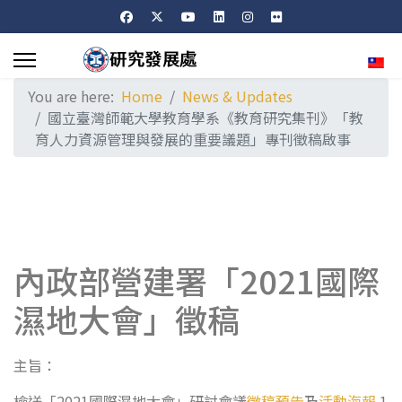
Sele
You are here:
Home
News & Updates
國立臺灣師範大學教育學系《教育研究集刊》「教
育人力資源管理與發展的重要議題」專刊徵稿啟事
內政部營建署「2021國際
濕地大會」徵稿
主旨：
檢送「2021國際濕地大會」研討會議
徵稿預告
及
活動海報
1