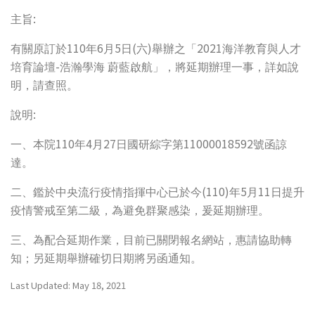
:
主旨
110
6
5
(
)
2021
有關原訂於
年
月
日
六
舉辦之「
海洋教育與人才
-
培育論壇
浩瀚學海
蔚藍啟航」，將延期辦理一事，詳如說
明，請查照。
:
說明
110
4
27
11000018592
一、本院
年
月
日國研綜字第
號函諒
達。
(110)
5
11
二、鑑於中央流行疫情指揮中心已於今
年
月
日提升
疫情警戒至第二級，為避免群聚感染，爰延期辦理。
三、為配合延期作業，目前已關閉報名網站，惠請協助轉
知；另延期舉辦確切日期將另函通知。
Last Updated: May 18, 2021