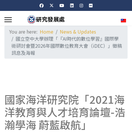
Sele
You are here:
Home
News & Updates
國立空中大學辦理「『AI時代的數位學習』國際學
術研討會暨2026年國際數位教育大會（iDEC）」徵稿
訊息及海報
國家海洋研究院「2021海
洋教育與人才培育論壇-浩
瀚學海 蔚藍啟航」