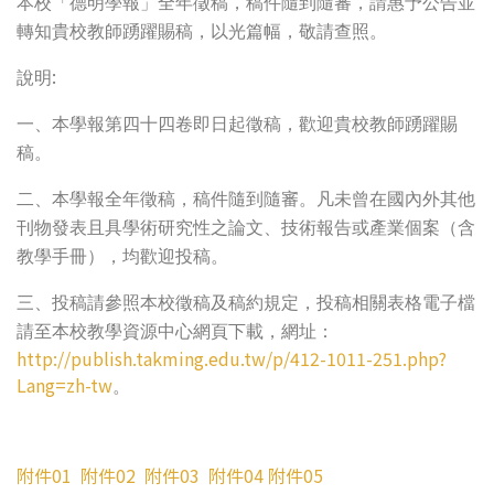
本校「德明學報」全年徵稿，稿件隨到隨審，請惠予公告並
轉知貴校教師踴躍賜稿，以光篇幅，敬請查照。
:
說明
一、本學報第四十四卷即日起徵稿，歡迎貴校教師踴躍賜
稿。
二、本學報全年徵稿，稿件隨到隨審。凡未曾在國內外其他
刊物發表且具學術研究性之論文、技術報告或產業個案（含
教學手冊），均歡迎投稿。
三、投稿請參照本校徵稿及稿約規定，投稿相關表格電子檔
請至本校教學資源中心網頁下載，網址：
http://publish.takming.edu.tw/p/412-1011-251.php?
Lang=zh-tw
。
附件01
附件02
附件03
附件04
附件05