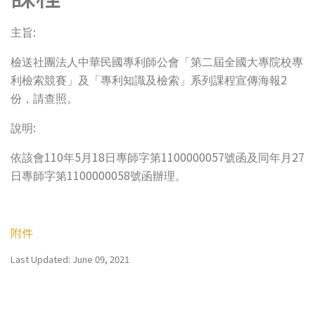
:
主旨
檢送社團法人中華民國專利師公會「第二屆全國大專院校專
2
利檢索競賽」及「專利知識及檢索」系列課程宣傳海報
份，請查照。
:
說明
110
5
18
1100000057
27
依該會
年
月
日專師字第
號函及同年月
1100000058
日專師字第
號函辦理。
附件
Last Updated: June 09, 2021