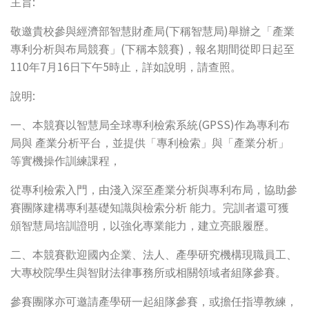
:
主旨
(
)
敬邀貴校參與經濟部智慧財產局
下稱智慧局
舉辦之「產業
(
)
專利分析與布局競賽」
下稱本競賽
，報名期間從即日起至
110
7
16
5
年
月
日下午
時止，詳如說明，請查照。
:
說明
(GPSS)
一、本競賽以智慧局全球專利檢索系統
作為專利布
局與
產業分析平台，並提供「專利檢索」與「產業分析」
等實機操作訓練課程，
從專利檢索入門，由淺入深至產業分析與專利布局，協助參
賽團隊建構專利基礎知識與檢索分析
能力。完訓者還可獲
頒智慧局培訓證明，以強化專業能力，建立亮眼履歷。
二、本競賽歡迎國內企業、法人、產學研究機構現職員工、
大專校院學生與智財法律事務所或相關領域者組隊參賽。
參賽團隊亦可邀請產學研一起組隊參賽，或擔任指導教練，