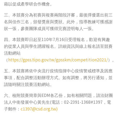
藉以促成產學研合作機會。
三、本競賽分為初賽與複賽兩階段評審，最後擇優選出前三
名與佳作三名，頒發獎座與獎狀。此外，指導教練可獲感謝
狀一張，參賽團隊成員可獲得完賽證明每人一張。
110
7
16
四、本競賽即日起至
年
月
日受理報名，歡迎有興趣
的從業人員與學生踴躍報名。詳細資訊與線上報名請至競賽
活動網站
https://gpss.tipo.gov.tw/gpsskm/competition2021/
（
）。
五、本競賽將依中央流行疫情指揮中心疫情警戒標準及因應
事項，配合調整活動辦理方式。如有調整，將另行通知，並
請隨時關注競賽活動網站。
EDM
六、檢附競賽簡章與
各乙份，如有相關問題，請洽財團
(
02-2391-1368#1397
法人中衛發展中心黃先生
電話：
，電
c1397@csd.org.tw
)
子郵件：