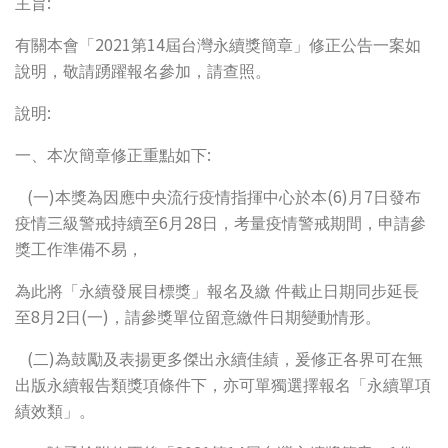
:
主旨
2021
14
有關本會「
第
屆台灣永續獎簡章」修正公告一案如
說明，敬請踴躍報名參加，請查照。
:
說明
:
一、本次簡章修正重點如下
(
)
(6)
7
一
本獎為因應中央流行疫情指揮中心於本
月
日發布
6
28
疫情三級警戒持續至
月
日，考量疫情警戒期間，申請參
獎工作準備不易，
為此將「永續發展目標獎」報名及繳
件截止日期同步延長
8
2
(
)
至
月
日
一
，請參獎單位留意繳件日期變動情形。
(
)
二
為鼓勵及表揚更多傑出永續佳績，爰修正各界可在無
出版永續報告類獎項條件下，亦可單獨選擇報名「永續單項
績效類」。