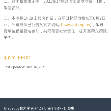
2021
14
1
二、隨函檢附修正後「
第
屆台灣永續獎簡章」
份，
敬請參閱。
E
8
2
三、本獎採
化線上報名作業，自即日起開放報名至
月
日
(
tcsaward.org.tw
)
止。評選辦法已公告於官方網站
，敬邀
貴單位踴躍報名參加，共同落實社會責任，提升臺灣永續競
爭力。
附件01
附件02
Last Updated: June 16, 2021
© 2026 元智大學 Yuan Ze University - 研發處