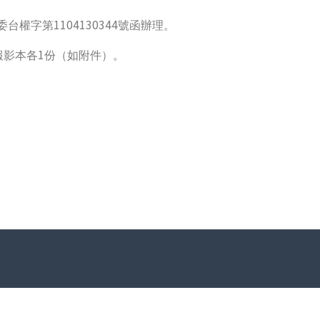
1104130344
委台權字第
號函辦理。
1
報影本各
份（如附件）。