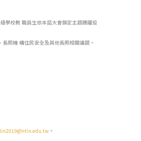
各級學校教 職員生依本屆大會鎖定主題踴躍投
、長照機 構住民安全及其他長照相關議題。
tin2019@ntin.edu.tw
。