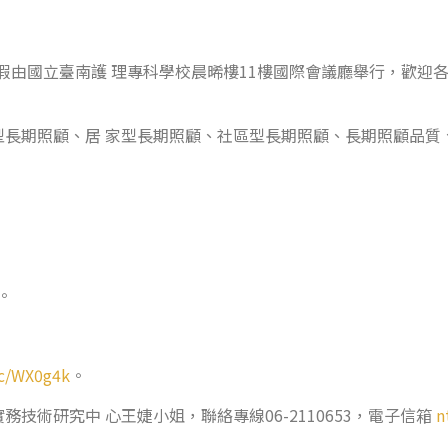
）假由國立臺南護 理專科學校晨晞樓11樓國際會議廳舉行，歡迎
長期照顧、居 家型長期照顧、社區型長期照顧、長期照顧品質
。
.cc/WX0g4k
。
技術研究中 心王婕小姐，聯絡專線06-2110653，電子信箱
n