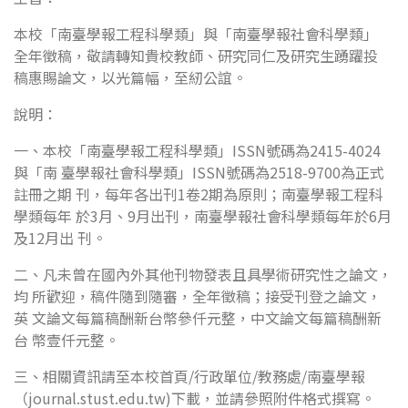
本校「南臺學報工程科學類」與「南臺學報社會科學類」
全年徵稿，敬請轉知貴校教師、研究同仁及研究生踴躍投
稿惠賜論文，以光篇幅，至紉公誼。
說明：
一、本校「南臺學報工程科學類」ISSN號碼為2415-4024
與「南 臺學報社會科學類」ISSN號碼為2518-9700為正式
註冊之期 刊，每年各出刊1卷2期為原則；南臺學報工程科
學類每年 於3月、9月出刊，南臺學報社會科學類每年於6月
及12月出 刊。
二、凡未曾在國內外其他刊物發表且具學術研究性之論文，
均 所歡迎，稿件隨到隨審，全年徵稿；接受刊登之論文，
英 文論文每篇稿酬新台幣參仟元整，中文論文每篇稿酬新
台 幣壹仟元整。
三、相關資訊請至本校首頁/行政單位/教務處/南臺學報
（journal.stust.edu.tw)下載，並請參照附件格式撰寫。