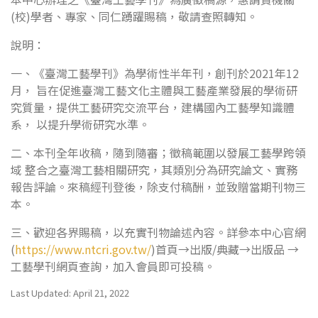
(校)學者、專家、同仁踴躍賜稿，敬請查照轉知。
說明：
一、《臺灣工藝學刊》為學術性半年刊，創刊於2021年12
月， 旨在促進臺灣工藝文化主體與工藝產業發展的學術研
究質量，提供工藝研究交流平台，建構國內工藝學知識體
系， 以提升學術研究水準。
二、本刊全年收稿，隨到隨審；徵稿範圍以發展工藝學跨領
域 整合之臺灣工藝相關研究，其類別分為研究論文、實務
報告評論。來稿經刊登後，除支付稿酬，並致贈當期刊物三
本。
三、歡迎各界賜稿，以充實刊物論述內容。詳參本中心官網
(
https://www.ntcri.gov.tw/
)首頁→出版/典藏→出版品 →
工藝學刊網頁查詢，加入會員即可投稿。
Last Updated: April 21, 2022