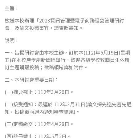
主旨：
檢送本校辦理「2023資訊管理暨電子商務經營管理研討
會」及論文投稿事宜，請查照轉知。
說明：
一、旨揭研討會由本校主辦，訂於本(112)年5月19日(星期
五)在本校產學創新園區舉行，歡迎各級學校教職員生依所
訂主題踴躍投稿；徵稿領域詳如附件。
二、本研討會重要日期：
(一)摘要截止：112年3月26日。
(二)接受通知：最遲於 112年3月31日(論文採先送先審先通
知，投稿後兩週內通知審查結果)。
(三)定稿繳交：112年4月28日。
(四)註冊截止：112年5月2日。