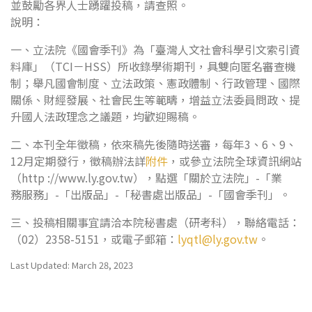
並鼓勵各界人士踴躍投稿，請查照。
說明：
一、立法院《國會季刊》為「臺灣人文社會科學引文索引資
料庫」（TCI－HSS）所收錄學術期刊，具雙向匿名審查機
制；舉凡國會制度、立法政策、憲政體制、行政管理、國際
關係、財經發展、社會民生等範疇，增益立法委員問政、提
升國人法政理念之議題，均歡迎賜稿。
二、本刊全年徵稿，依來稿先後隨時送審，每年3、6、9、
12月定期發行，徵稿辦法詳
附件
，或參立法院全球資訊網站
（http ://www.ly.gov.tw），點選「關於立法院」-「業
務服務」-「出版品」-「秘書處出版品」-「國會季刊」。
三、投稿相關事宜請洽本院秘書處（研考科），聯絡電話：
（02）2358-5151，或電子郵箱：
lyqtl@ly.gov.tw
。
Last Updated: March 28, 2023