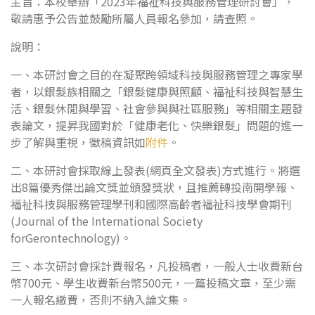
主旨：本校舉辦「2023年福祉科技與服務管理研討會」，
敬請惠予公告並鼓勵所屬人員報名參加，請查照。
說明：
一、本研討會之目的在凝聚跨領域科技與服務管理之專家學
者，以銀髮族相關之「銀髮健康與照顧、福祉科技與智慧生
活、銀髮休閒與學習、社會參與與社區服務」等相關主題發
表論文，提昇我國對於「健康老化、快樂銀髮」問題的進一
步了解與重視，徵稿資訊如
附件
。
二、本研討會採取線上發表(網頁全文發表)方式進行。將選
出8篇優秀傑出論文獎並頒發獎狀，且推薦轉投南開學報、
福祉科技與服務管理學刊和國際高齡者福祉科技學會期刊
(Journal of the International Society
forGerontechnology)。
三、本次研討會採計費報名，凡投稿者，一般人士收費新台
幣700元、學生收費新台幣500元，一篇投稿文章，至少需
一人報名繳費，否則不納入論文集。