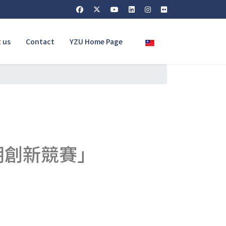
Select your language
 us
Contact
YZU Home Page
明創新競賽」