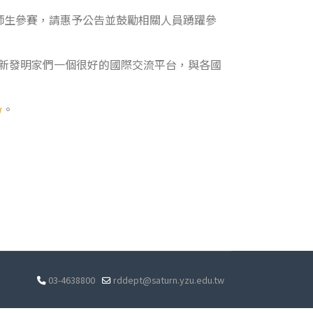
貴校師生參賽，請惠予公告並鼓勵相關人員踴躍參
創新發明家們一個很好的國際交流平台，與各國
w
。
03-4638800
rddept@saturn.yzu.edu.tw