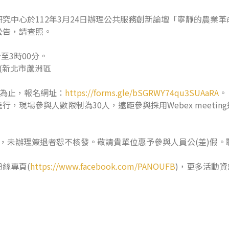
究中心於112年3月24日辦理公共服務創新論壇「寧靜的農業
公告，請查照。
分至3時00分。
(新北市蘆洲區
00為止，報名網址：
https://forms.gle/bSGRWY74qu3SUAaRA
。
，現場參與人數限制為30人，遠距參與採用Webex meeti
，未辦理簽退者恕不核發。敬請貴單位惠予參與人員公(差)假
絲專頁(
https://www.facebook.com/PANOUFB
)，更多活動