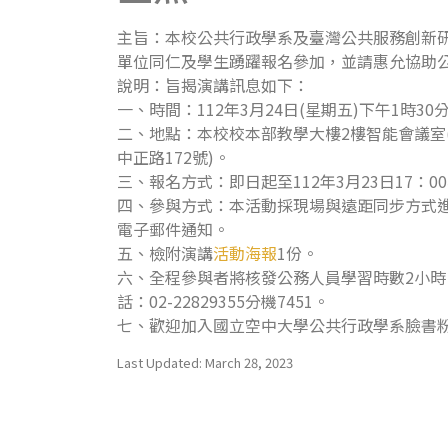
主旨：本校公共行政學系及臺灣公共服務創新研
單位同仁及學生踴躍報名參加，並請惠允協助
說明：旨揭演講訊息如下：
一、時間：112年3月24日(星期五)下午1時30
二、地點：本校校本部教學大樓2樓智能會議室
中正路172號)。
三、報名方式：即日起至112年3月23日17：
四、參與方式：本活動採現場與遠距同步方式進行
電子郵件通知。
五、檢附演講
活動海報
1份。
六、全程參與者將核發公務人員學習時數2小時
話：02-22829355分機7451。
七、歡迎加入國立空中大學公共行政學系臉書粉
Last Updated: March 28, 2023