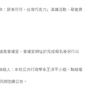
革命：屏東可可·台灣巧克力」演講活動，敬邀貴
ng遠距會議室，會議室網址於完成報名後另行以
。聯絡人：本校公共行政學系王淳平小姐，聯絡電
資訊將陸續公告。