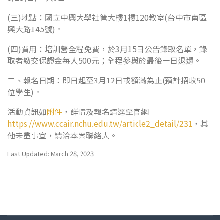
(三)地點：國立中興大學社管大樓1樓120教室(台中市南區
興大路145號)。
(四)費用：培訓營全程免費，於3月15日公告錄取名單，錄
取者繳交保證金每人500元；全程參與於最後一日退還。
二、報名日期：即日起至3月12日或額滿為止(預計招收50
位學生)。
活動資訊如
附件
，詳情及報名請逕至官網
https://www.ccair.nchu.edu.tw/article2_detail/231
，其
他未盡事宜，請洽本案聯絡人。
Last Updated: March 28, 2023