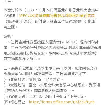
主旨：
本會訂於本（112）年3月24日假臺北市集思北科大會議中
心辦理「
APEC區域海洋廢棄物再製品溯源機制最佳實踐
」
（實體/線上混合）研討會，請貴單位協助轉知相關資訊，
請查照。
說明：
一、旨揭會議係我國獲亞太經濟合作（APEC）經濟補助計
畫，主要係透過研討會與各經濟體分享我國海洋廢棄物再利
用之溯源機制及經驗交流，協助APEC經濟體建構追蹤海洋
廢棄物再製品之能力。
二、為促進公私部門及學術單位共同參與，強化國際交流，
敬邀貴單位相關人員踴躍參與，旨揭會議資訊如下：
(一)會議形式：實體/線上混合方式。
(二)實體地點：臺北市集思北科大會議中心感恩廳，受限場
地容納人數限制，實體參與人數額滿為止。
(三)會議時間：112年3月24日上午9時至下午6時。
(四)報名網址：
https://forms.office.com/r/KfZ3kftynb