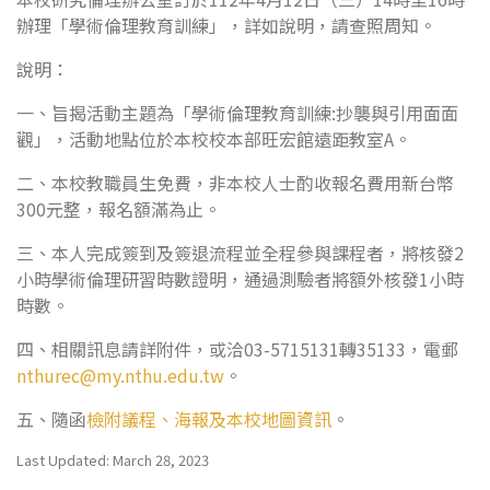
辦理「學術倫理教育訓練」，詳如說明，請查照周知。
說明：
一、旨揭活動主題為「學術倫理教育訓練:抄襲與引用面面
觀」，活動地點位於本校校本部旺宏館遠距教室A。
二、本校教職員生免費，非本校人士酌收報名費用新台幣
300元整，報名額滿為止。
三、本人完成簽到及簽退流程並全程參與課程者，將核發2
小時學術倫理研習時數證明，通過測驗者將額外核發1小時
時數。
四、相關訊息請詳附件，或洽03-5715131轉35133，電郵
nthurec@my.nthu.edu.tw
。
五、隨函
檢附議程、海報及本校地圖資訊
。
Last Updated: March 28, 2023