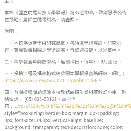
主旨：
本校《國立虎尾科技大學學報》第37卷徵稿，敬請惠予公告
並鼓勵所屬師生踴躍賜稿，請查照。
說明：
一、本校為促進學術研究風氣，各領域學術專論、研究心
得、實驗報告相關之學術論著，皆歡迎投稿，以光篇幅。
二、本學報全年開放徵稿，無截稿日，每年3、9月出版。
三、投稿流程及撰寫格式請參閱本學報投審稿網站，網址：
https://www.ipress.tw/J0211?pWebID=766
。
四、有關投稿問題請洽本校教務處招生業組陳佩虹小姐，聯
絡電話： (05) 631-53121，電子信
箱：
../rd/p%20u%20b%20l%20i%20s%20h%20@n%20
style="box-sizing: border-box; margin: 0px; padding:
0px; font-size: 14.3px; vertical-align: baseline;
background: transparent; text-decoration: none; color: