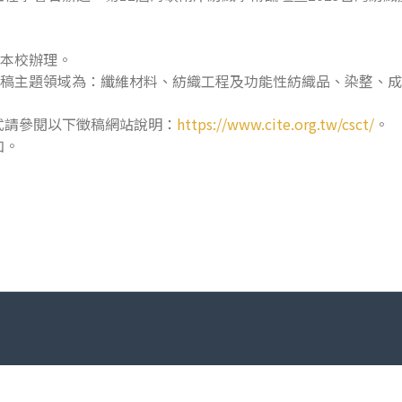
。
於本校辦理。
三)，徵稿主題領域為：纖維材料、紡織工程及功能性紡織品、染整
。
式請參閱以下徵稿網站說明：
https://www.cite.org.tw/csct/
。
加。