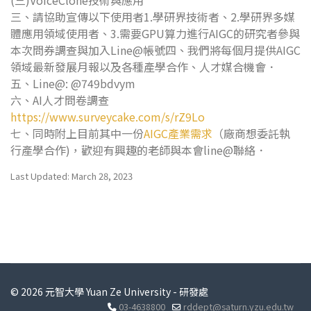
(三)VoiceClone技術與應用
三、請協助宣傳以下使用者1.學研界技術者、2.學研界多媒
體應用領域使用者、3.需要GPU算力進行AIGC的研究者參與
本次問券調查與加入Line@帳號四、我們將每個月提供AIGC
領域最新發展月報以及各種產學合作、人才媒合機會．
五、Line@: @749bdvym
六、AI人才問卷調查
https://www.surveycake.com/s/rZ9Lo
七、同時附上目前其中一份
AIGC產業需求
（廠商想委託執
行產學合作)，歡迎有興趣的老師與本會line@聯絡．
Last Updated: March 28, 2023
© 2026 元智大學 Yuan Ze University - 研發處
03-4638800
rddept@saturn.yzu.edu.tw