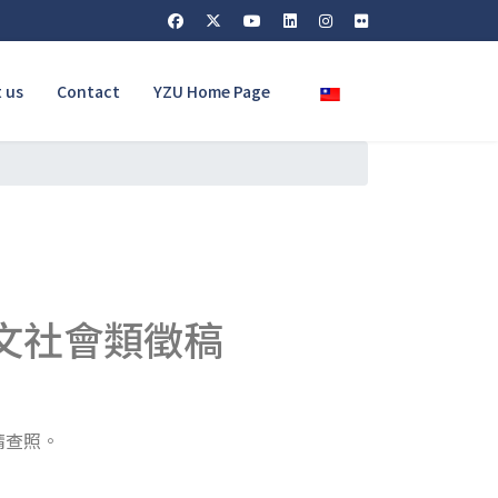
Select your language
 us
Contact
YZU Home Page
文社會類徵稿
請查照。