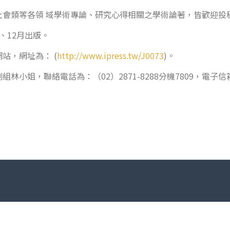
會類等各領 域學術專論、研究心得相關之學術論著，皆歡迎投稿
、12月出版。
站，網址為： (
http://www.ipress.tw/J0073
)。
小姐，聯絡電話為：（02）2871-8288分機7809，電子信