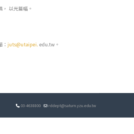
， 以光篇幅。
箱：
juts@utaipei.
edu.tw。
03-4638800
rddept@saturn.yzu.edu.tw