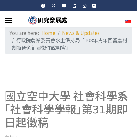
Sele
You are here:
Home
News & Updates
行政院農業委員會水土保持局「108年青年回留農村
創新研究計畫徵件說明會」
國立空中大學 社會科學系
｢社會科學學報｣第31期即
日起徵稿