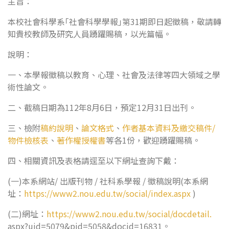
主旨：
本校社會科學系｢社會科學學報｣第31期即日起徵稿，敬請轉
知貴校教師及研究人員踴躍賜稿，以光篇幅。
說明：
一、本學報徵稿以教育、心理、社會及法律等四大領域之學
術性論文。
二、截稿日期為112年8月6日，預定12月31日出刊。
三、檢附
稿約說明
、
論文格式
、
作者基本資料及繳交稿件/
物件檢核表
、
著作權授權書
等各1份，歡迎踴躍賜稿。
四、相關資訊及表格請逕至以下網址查詢下戴：
(一)本系網站/ 出版刊物 / 社科系學報 / 徵稿說明(本系網
址：
https://www2.nou.edu.tw/social/index.aspx
)
(二)網址：
https://www2.nou.edu.tw/social/docdetail.
aspx?uid=5079&pid=5058&docid=16831。