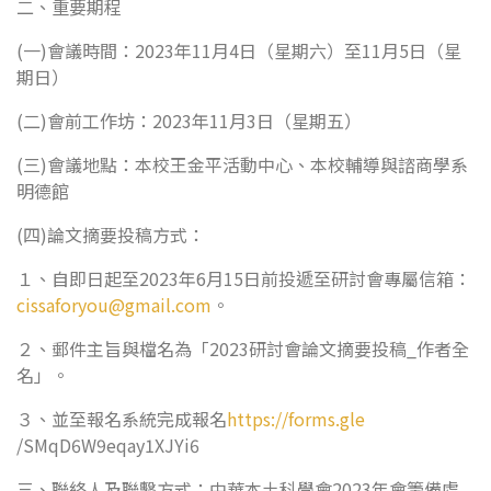
二、重要期程
(一)會議時間：2023年11月4日（星期六）至11月5日（星
期日）
(二)會前工作坊：2023年11月3日（星期五）
(三)會議地點：本校王金平活動中心、本校輔導與諮商學系
明德館
(四)論文摘要投稿方式：
１、自即日起至2023年6月15日前投遞至研討會專屬信箱：
cissaforyou@gmail.com
。
２、郵件主旨與檔名為「2023研討會論文摘要投稿_作者全
名」。
３、並至報名系統完成報名
https://forms.gle
/SMqD6W9eqay1XJYi6
三、聯絡人及聯繫方式：中華本土科學會2023年會籌備處