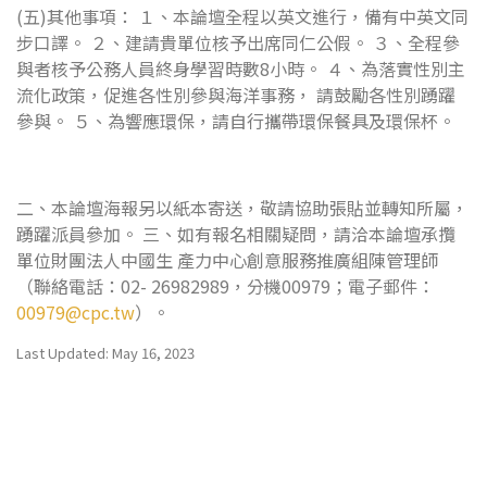
(五)其他事項： １、本論壇全程以英文進行，備有中英文同
步口譯。 ２、建請貴單位核予出席同仁公假。 ３、全程參
與者核予公務人員終身學習時數8小時。 ４、為落實性別主
流化政策，促進各性別參與海洋事務， 請鼓勵各性別踴躍
參與。 ５、為響應環保，請自行攜帶環保餐具及環保杯。
二、本論壇海報另以紙本寄送，敬請協助張貼並轉知所屬，
踴躍派員參加。 三、如有報名相關疑問，請洽本論壇承攬
單位財團法人中國生 產力中心創意服務推廣組陳管理師
（聯絡電話：02- 26982989，分機00979；電子郵件：
00979@cpc.tw
）。
Last Updated: May 16, 2023