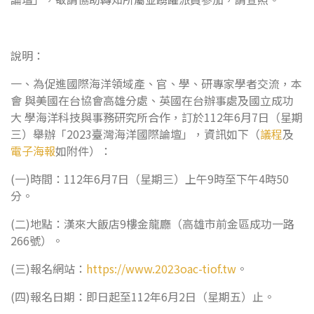
說明：
一、為促進國際海洋領域產、官、學、研專家學者交流，本
會 與美國在台協會高雄分處、英國在台辦事處及國立成功
大 學海洋科技與事務研究所合作，訂於112年6月7日（星期
三）舉辦「2023臺灣海洋國際論壇」，資訊如下（
議程
及
電子海報
如附件）：
(一)時間：112年6月7日（星期三）上午9時至下午4時50
分。
(二)地點：漢來大飯店9樓金龍廳（高雄市前金區成功一路
266號）。
(三)報名網站：
https://www.2023oac-tiof.tw
。
(四)報名日期：即日起至112年6月2日（星期五）止。