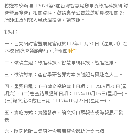
檢送本校辦理「2023第3屆台灣智慧電動車及綠能科技研 討
會暨展覽會」相關資料，敬請惠予公告並鼓勵貴校相關 系
所師生及研究人員踴躍投稿，請查照。
說明：
一、旨揭研討會暨展覽會訂於112年11月30日（星期四）在
本校 國際會議廳舉行，海報如
附件
。
二、徵稿主題：綠能科技、智慧車輛科技、智能運維。
三、徵稿對象：產官學研各界對本次議題有興趣之人士。
四、重要日程： (一)論文投稿截止日期：112年9月30日(星
期六)。 (二)審查結果通知日期：112年10月16日(星期一)。
(三)論文定稿截止日期：112年10月23日(星期一)。
五、實施方式：實體發表，論文採口頭報告或海報展示發
表。
六、隨函檢附旨揭研討會暨展覽會徵稿注意事項。