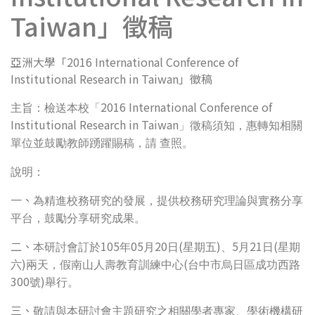
Taiwan」徵稿
亞洲大學「2016 International Conference of
Institutional Research in Taiwan」徵稿
2016 International Conference of
主旨：檢送本校「
Institutional Research in Taiwan
」徵稿須知，惠轉知相關
單位並鼓勵教師踴躍賜稿，請
查照。
說明：
一、
為精進校務研究的發展，提供校務研究理論與實務分享
平台，鼓勵分享研究成果。
二、
105
05
20
(
)
5
21
(
本研討會訂於
年
月
日
星期五
、
月
日
星期
)
(
六
兩天，假南山人壽教育訓練中心
台中市烏日區成功西路
300
)
號
舉行。
三、
敬請與本研討會主題研究之相關學者專家、學術機構研