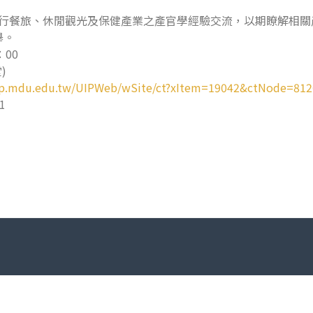
進行餐旅、休閒觀光及保健產業之產官學經驗交流，以期瞭解相
舉。
：00
)
uip.mdu.edu.tw/UIPWeb/wSite/ct?xItem=19042&ctNode=8
1