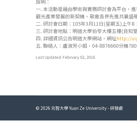
說明：
一. 本活動是藉由學術與實務研討會為平台，
觀光產業發展的新契機，敬邀各界先進共襄盛
二. 研討會日期：105年3月11日(星期五)上午8
三. 研討會地點：明道大學伯苓大樓五樓(良知堂
四. 詳細資訊公告明道大學網站，網址
http://
五. 聯絡人：盧淑芳小姐，04-8876660分機780
Last Updated: February 02, 2016
© 2026 元智大學 Yuan Ze University - 研發處