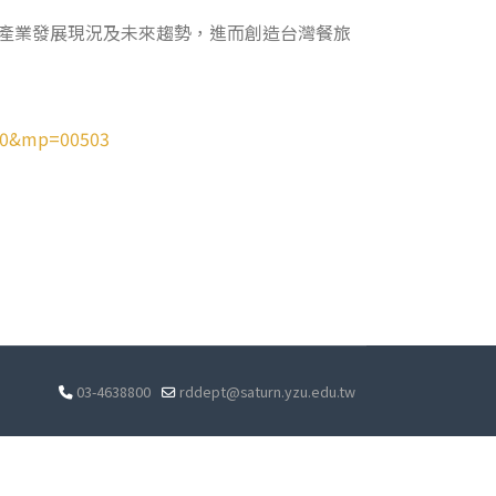
關產業發展現況及未來趨勢，進而創造台灣餐旅
120&mp=00503
03-4638800
rddept@saturn.yzu.edu.tw