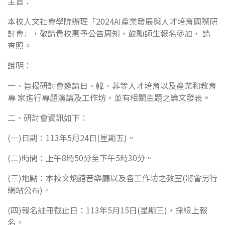
主旨：
本校人文社會學院辦理「2024AI產業發展與人才培育國際研
討會」，敬請貴校惠予公告周知，鼓勵師生報名參加， 請
查照。
說明：
一、旨揭研討會邀請日、韓、菲等人才培育以及產業和教育
專 家進行專題演講及工作坊，並有相關主題之論文發表。
二、研討會資訊如下：
(一)日期：113年5月24日(星期五)。
(二)時間：上午8時50分至下午5時30分。
(三)地點：本校文炳館音樂廳以及各工作坊之教室(將會另行
網站公布)。
(四)報名註冊截止日：113年5月15日(星期三)，採線上報
名。