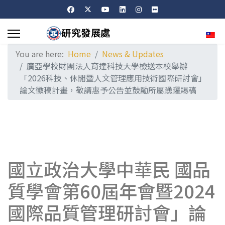
Sele
You are here:
Home
News & Updates
廣亞學校財團法人育達科技大學檢送本校舉辦
「2026科技、休閒暨人文管理應用技術國際研討會」
論文徵稿計畫，敬請惠予公告並鼓勵所屬踴躍賜稿
國立政治大學中華民 國品
質學會第60屆年會暨2024
國際品質管理研討會」論