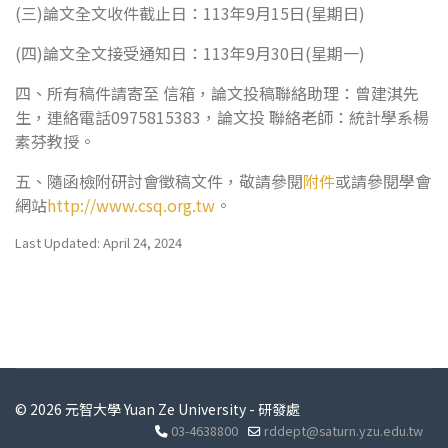
(三)論文全文收件截止日：113年9月15日(星期日)
(四)論文全文接受通知日：113年9月30日(星期一)
四、所有稿件請寄至
信箱，論文投稿聯絡助理：曾建淇先
生，連絡電話0975815383，論文投 聯絡老師：統計學系楊
素芬教授。
五、隨函檢附研討會徵稿文件，敬請參閱
附件
或請參閱學會
網站
http://www.csq.org.tw
。
Last Updated: April 24, 2024
© 2026 元智大學 Yuan Ze University - 研發處
03-4638800
rddept@saturn.yzu.edu.tw