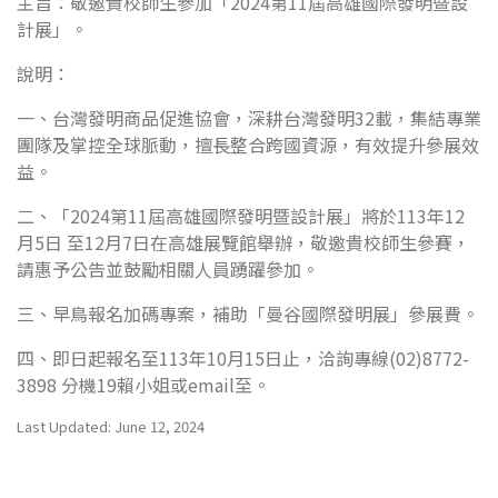
主旨：敬邀貴校師生參加「2024第11屆高雄國際發明暨設
計展」。
說明：
一、台灣發明商品促進協會，深耕台灣發明32載，集結專業
團隊及掌控全球脈動，擅長整合跨國資源，有效提升參展效
益。
二、「2024第11屆高雄國際發明暨設計展」將於113年12
月5日 至12月7日在高雄展覽館舉辦，敬邀貴校師生參賽，
請惠予公告並鼓勵相關人員踴躍參加。
三、早鳥報名加碼專案，補助「曼谷國際發明展」參展費。
四、即日起報名至113年10月15日止，洽詢專線(02)8772-
3898 分機19賴小姐或email至
。
Last Updated: June 12, 2024