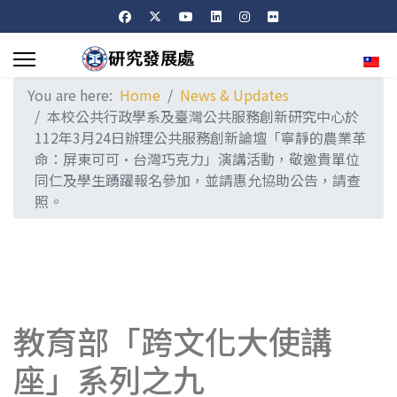
Sele
You are here:
Home
News & Updates
本校公共行政學系及臺灣公共服務創新研究中心於
112年3月24日辦理公共服務創新論壇「寧靜的農業革
命：屏東可可·台灣巧克力」演講活動，敬邀貴單位
同仁及學生踴躍報名參加，並請惠允協助公告，請查
照。
教育部「跨文化大使講
座」系列之九