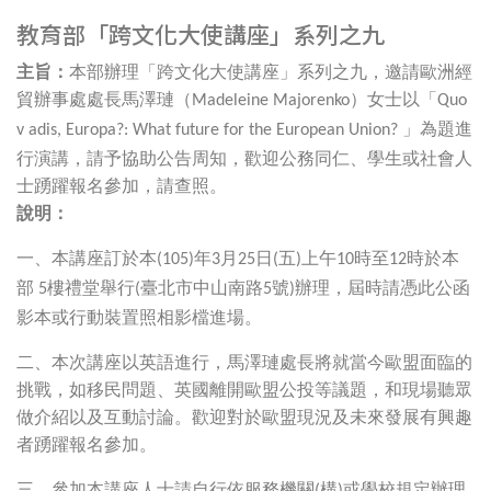
教育部「跨文化大使講座」系列之九
主旨：
本部辦理「跨文化大使講座」系列之九，邀請歐洲經
貿辦事處處長馬澤璉（
）女士以「
Madeleine Majorenko
Quo
」為題進
v adis, Europa?: What future for the European Union?
行演講，請予協助公告周知，歡迎公務同仁、學生或社會人
士踴躍報名參加，請查照。
說明：
一、本講座訂於本
年
月
日
五
上午
時至
時於本
(105)
3
25
(
)
10
12
部
樓禮堂舉行
臺北市中山南路
號
辦理，屆時請憑此公函
5
(
5
)
影本或行動裝置照相影檔進場。
二、本次講座以英語進行，馬澤璉處長將就當今歐盟面臨的
挑戰，如移民問題、英國離開歐盟公投等議題，和現場聽眾
做介紹以及互動討論。歡迎對於歐盟現況及未來發展有興趣
者踴躍報名參加。
三、參加本講座人士請自行依服務機關
構
或學校規定辦理