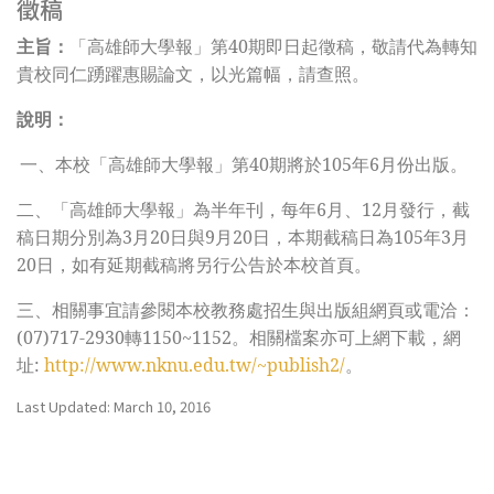
徵稿
主旨：
「高雄師大學報」第40期即日起徵稿，敬請代為轉知
貴校同仁踴躍
惠賜論文
，以光篇幅，請查照。
說明：
一、
本校「高雄師大學報」第40期將於105年6月份出版。
二、
「高雄師大學報」為半年刊，每年6月、12月發行，截
稿日期分別為3月20日與9月20日，本期截稿日為105年3月
20日，如有延期截稿將另行公告於本校首頁。
三、
相關事宜請參閱本校教務處招生與出版組網頁或電洽：
(07)717-2930轉1150~1152。相關檔案亦可上網下載，網
址:
http://www.nknu.edu.tw/~publish2/
。
Last Updated: March 10, 2016