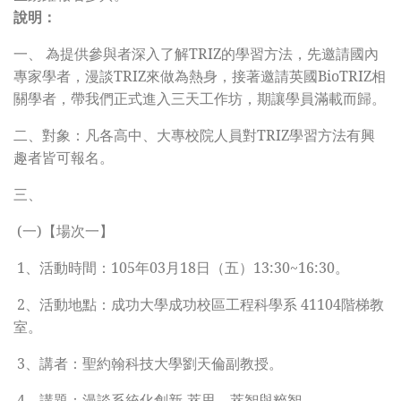
說明：
一、
為提供參與者深入了解TRIZ的學習方法，先邀請國內
專家學者，漫談TRIZ來做為熱身，接著邀請英國BioTRIZ相
關學者，帶我們正式進入三天工作坊，期讓學員滿載而歸。
二、
對象：凡各高中、大專校院人員對TRIZ學習方法有興
趣者皆可報名。
三、
(
一)【場次一】
1
、活動時間：105年03月18日（五）13:30~16:30。
2
、活動地點：成功大學成功校區工程科學系 41104階梯教
室。
3
、講者：聖約翰科技大學劉天倫副教授。
4
、講題：漫談系統化創新-萃思、萃智與粹智。