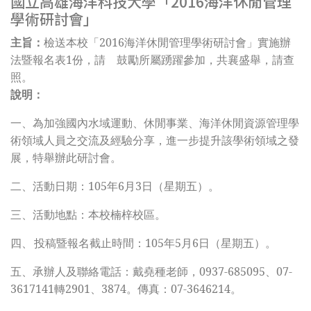
國立高雄海洋科技大學「2016海洋休閒管理
學術研討會」
主旨：
檢送本校「2016海洋休閒管理學術研討會」實施辦
法暨報名表1份，請 鼓勵所屬踴躍參加，共襄盛舉，請查
照。
說明：
一、
為加強國內水域運動、休閒事業、海洋休閒資源管理學
術領域人員之交流及經驗分享，進一步提升該學術領域之發
展，特舉辦此研討會。
二、
活動日期：105年6月3日（星期五）。
三、
活動地點：本校楠梓校區。
四、
投稿暨報名截止時間：105年5月6日（星期五）。
五、
承辦人及聯絡電話：戴堯種老師，0937-685095、07-
3617141轉2901、3874。傳真：07-3646214。