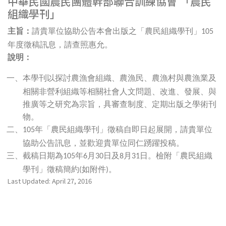
中華民國農民團體幹部聯合訓練協會 「農民
組織學刊」
主旨：
請貴單位協助公告本會出版之「農民組織學刊」
105
年度徵稿訊息，請查照惠允。
說明：
本學刊以探討農漁會組織、農漁民、農漁村與農漁業及
一、
相關非營利組織等相關社會人文問題、改進、發展、與
推廣等之研究為宗旨，具審查制度、定期出版之學術刊
物。
年「農民組織學刊」徵稿自即日起展開，請貴單位
二、105
協助公告訊息，並歡迎貴單位同仁踴躍投稿。
截稿日期為
年
月
日及
月
日。檢附「農民組織
三、
105
6
30
8
31
學刊」徵稿簡約
如附件
。
(
)
Last Updated: April 27, 2016