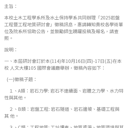
主旨：
本校土木工程學系所及水土保持學系共同辦理「2025岩盤
工程暨工程地質研討會」徵稿訊息，惠請轉知貴校各學術單
位及院系所協助公告，並鼓勵師生踴躍投稿及報名，請查
照。
說明：
一、本屆研討會訂於本(114)年10月16日(四)-17日(五)在本
校 人文大樓105 國際會議廳舉辦，徵稿內容如下：
(一)徵稿子題：
１、A類：岩石力學: 岩石不連續面、岩體之力學、水力特
性與其他。
２、B類：岩盤工程: 岩石隧道、岩石邊坡、基礎工程與
其 他。
３、C類：工程地質: 工址調查、地質資源、地質環境與其