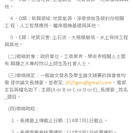
他。
４、D類：新興領域: 地質能源、淨零排放及碳封存相關
工 程、人工智慧應用、離岸風機基礎與其他。
５、E類：地質災害: 土石流、大規模崩塌、水土保持工程
與其他。
(二)徵稿對象：政府單位、工商業界、學術界相關人士暨
有 興趣之大專校院以上師生及社會人士。
(三)徵稿規定：一般論文發表及學生論文競賽的與會者均
需 提供論文長摘要，並寄至:
2025geo@gmail.com
，電郵
主旨與檔名如下 : 主題(A or B or C or D or E)_長摘要 _姓名
_題目。
(四)徵稿時程 :
１、長摘要上傳截止日期 : 114年7月1日截止。
２、長摘要審查結果通知 : 114年8月1日結果通知。