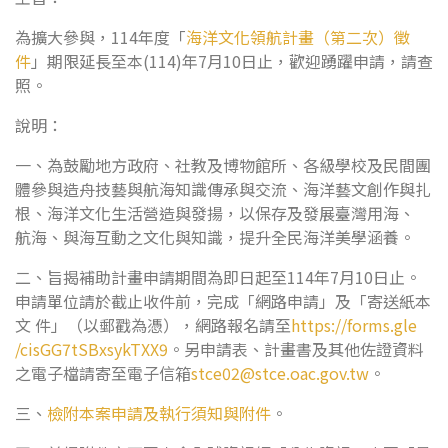
為擴大參與，114年度「
海洋文化領航計畫（第二次）徵
件
」期限延長至本(114)年7月10日止，歡迎踴躍申請，請查
照。
說明：
一、為鼓勵地方政府、社教及博物館所、各級學校及民間團
體參與造舟技藝與航海知識傳承與交流、海洋藝文創作與扎
根、海洋文化生活營造與發揚，以保存及發展臺灣用海、
航海、與海互動之文化與知識，提升全民海洋美學涵養。
二、旨揭補助計畫申請期間為即日起至114年7月10日止。
申請單位請於截止收件前，完成「網路申請」及「寄送紙本
文 件」（以郵戳為憑），網路報名請至
https://forms.gle
/cisGG7tSBxsykTXX9
。另申請表、計畫書及其他佐證資料
之電子檔請寄至電子信箱
stce02@stce.oac.gov.tw
。
三、
檢附本案申請及執行須知與附件
。