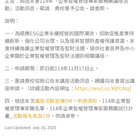
主旨：函送本會114年「企業智權管理專家服務團講座活
動」活動訊息，敬請 貴校惠予公告，請查照。
說明：
一、為順應ESG企業永續經營的國際潮流，協助促進產業持
續創新、強化公司治理，以及提昇智慧財產權保護意識，本
會持續推廣企業智權管理及智財法遵，提供社會各界及中小
企業關於企業智權管理及智財法遵的相關講座。
二、申請期限：即日起114年11月17日止。
三、惠請貴校協助公告本講座活動訊息，踴躍向本會提出講
座申請。（詳細活動內容網址：
https://reurl.cc/K8YzNq
）
四、檢送本次
講座活動宣傳DM
、
申請須知
、114年企業智
權管理專家團名單、114年企業智權管理專家服務團試行計
畫_
活動報名表各1份
，併請卓參。
Last Updated: July 10, 2025