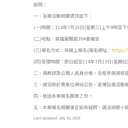
說明：
一、旨揭活動相關資訊如下：
(
一
)
時間：
114
年
7
月
23
日
(
星期三
)
上午
9
時至下
(
二
)
地點：高雄展覽館
304
會議室
(
三
)
報名方式：採線上報名
(
報名網址：
https:
(
四
)
受理時間：即日起至
114
年
7
月
13
日
(
星期日
二、具教師及公務人員身分者，全程參與將核
三、請協助於貴單位網站公告，宣傳旨揭活動
四、檢送本案報名簡章乙份。
五、本案報名相關事宜如有疑問，請洽詢蔡小
Last Updated: July 16, 2025