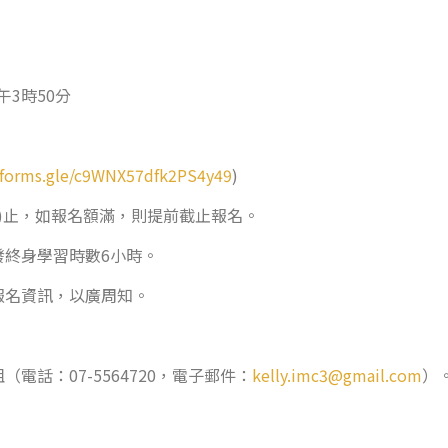
午
3
時
50
分
//forms.gle/c9WNX57dfk2PS4y49
)
)
止，如報名額滿，則提前截止報名。
發終身學習時數
6
小時。
報名資訊，以廣周知。
姐（電話：
07-5564720
，電子郵件：
kelly.imc3@gmail.com
）