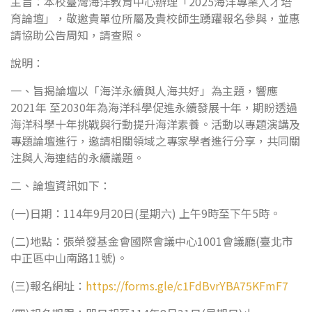
主旨：本校臺灣海洋教育中心辦理「2025海洋專業人才培
育論壇」，敬邀貴單位所屬及貴校師生踴躍報名參與，並惠
請協助公告周知，請查照。
說明：
一、旨揭論壇以「海洋永續與人海共好」為主題，響應
2021年 至2030年為海洋科學促進永續發展十年，期盼透過
海洋科學十年挑戰與行動提升海洋素養。活動以專題演講及
專題論壇進行，邀請相關領域之專家學者進行分享，共同關
注與人海連結的永續議題。
二、論壇資訊如下：
(一)日期：114年9月20日(星期六) 上午9時至下午5時。
(二)地點：張榮發基金會國際會議中心1001會議廳(臺北市
中正區中山南路11號)。
(三)報名網址：
https://forms.gle/c1FdBvrYBA75KFmF7