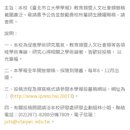
主旨：本校《臺北市立大學學報》教育類暨人文社會類徵稿
範圍廣泛，敬請惠予公告並鼓勵貴校所屬師生踴躍賜稿，請
查照。
說明：
一、本校為促進學術研究風氣，教育類暨人文社會類等各領
域學術專論、研究心得相關之學術論著，皆歡迎投稿， 以
光篇幅。
二、本學報全年開放徵稿，採隨到隨審，每年6、12月出
版。
三、投稿流程及撰寫格式請參閱本學報投審稿網站，網址為
： (
http://www.ipress.tw/J0073
)。
四、有關投稿問題請洽本校研發處研發企劃組林小姐，聯絡
電話：(02)2871-8288分機7809，電子信箱：
juts@utaipei. edu.tw
。