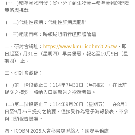
(十一)精準藥物開發：從小分子到生物藥—精準藥物的開發
策略與挑戰
(十二)代謝性疾病：代謝性肝病與肥胖
(十三)咀嚼吞嚥：跨領域咀嚼吞嚥照護論壇
二、研討會網址：
https://www.kmu-icobm2025.tw
，即
日起至7 月31日（星期四）早鳥優惠，報名至10月9日（星
期四） 止。
三、研討會徵稿：
(一)第一階段截止日：114年7月31日（星期四），在此前
提交之摘要，將納入口頭報告之遴選考量。
(二)第二階段截止日：114年9月26日（星期五），在8月1
日至9月26日提交之摘要，僅接受作為電子海報發表，不參
與口頭報告遴選。
四、ICOBM 2025大會秘書處聯絡人：國際事務處