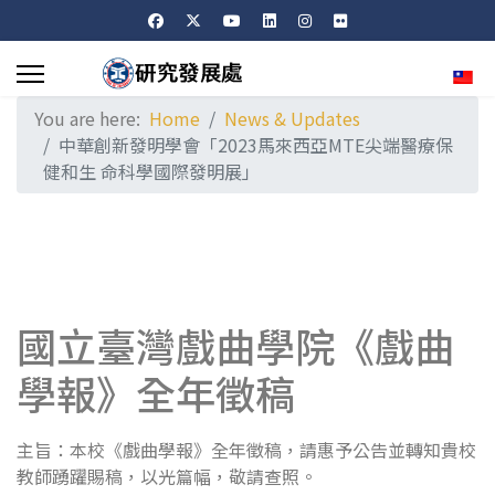
Sele
You are here:
Home
News & Updates
中華創新發明學會「2023馬來西亞MTE尖端醫療保
健和生 命科學國際發明展」
國立臺灣戲曲學院《戲曲
學報》全年徵稿
主旨：本校《戲曲學報》全年徵稿，請惠予公告並轉知貴校
教師踴躍賜稿，以光篇幅，敬請查照。