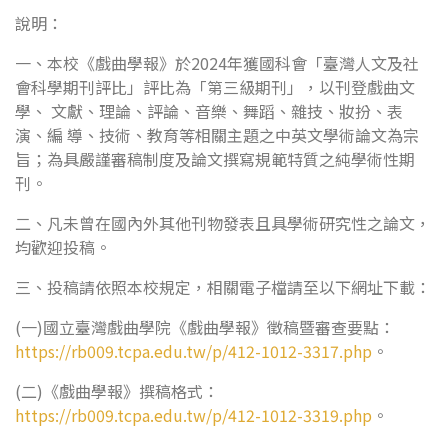
說明：
一、本校《戲曲學報》於2024年獲國科會「臺灣人文及社
會科學期刊評比」評比為「第三級期刊」，以刊登戲曲文
學、 文獻、理論、評論、音樂、舞蹈、雜技、妝扮、表
演、編 導、技術、教育等相關主題之中英文學術論文為宗
旨；為具嚴謹審稿制度及論文撰寫規範特質之純學術性期
刊。
二、凡未曾在國內外其他刊物發表且具學術研究性之論文，
均歡迎投稿。
三、投稿請依照本校規定，相關電子檔請至以下網址下載：
(一)國立臺灣戲曲學院《戲曲學報》徵稿暨審查要點：
https://rb009.tcpa.edu.tw/p/412-1012-3317.php
。
(二)《戲曲學報》撰稿格式：
https://rb009.tcpa.edu.tw/p/412-1012-3319.php
。