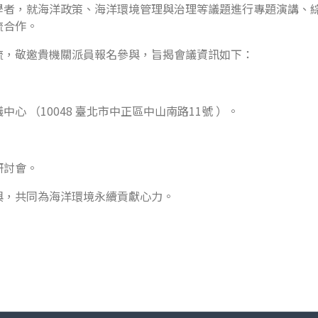
學者，就海洋政策、海洋環境管理與治理等議題進行專題演講、
流合作。
流，敬邀貴機關派員報名參與，旨揭會議資訊如下：
心 （10048 臺北市中正區中山南路11號 ）。
研討會。
與，共同為海洋環境永續貢獻心力。