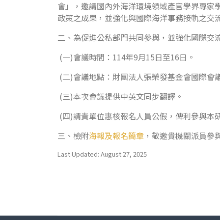
會」，邀請國內外海洋環境領域產官學界專家
政策之成果，並強化與國際海洋事務接軌之交
二、為促進公私部門共同參與，並強化國際交
(一)會議時間：114年9月15日至16日。
(二)會議地點：財團法人張榮發基金會國際會議中
(三)本次會議提供中英文同步翻譯。
(四)請貴單位惠核報名人員公假，俾利參與本
三、檢附
海報及報名簡章
，敬邀貴機關派員參
Last Updated: August 27, 2025