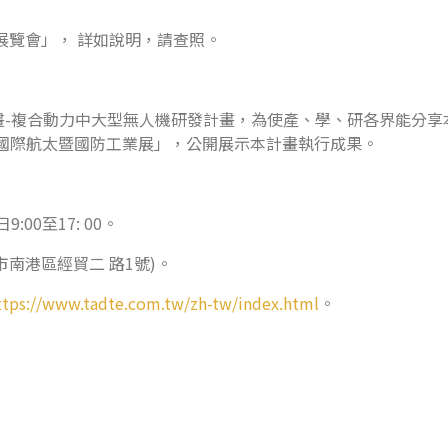
展覽會」， 詳如說明，請查照。
畫-複合動力中大型無人機研發計畫，為使產、學、研各界能分享
5台北國際航太暨國防工業展」，公開展示本計畫執行成果。
00至17: 00。
南港區經貿二 路1號)。
ttps://www.tadte.com.tw/zh-tw/index.html
。