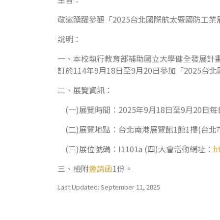
敬邀踴躍參觀「2025台北國際航太暨國防工業
說明：
一、本校執行教育部補助國立大學健全發展計
訂於114年9月18日至9月20日參加「202
二、展覽資訊：
(一)展覽時間：2025年9月18日至9月20日每日9:
(二)展覽地點：台北南港展覽館1館1樓(台北市
(三)展位號碼：I1101a (四)大會活動網址：
h
三、檢附
邀請函
1份。
Last Updated: September 11, 2025