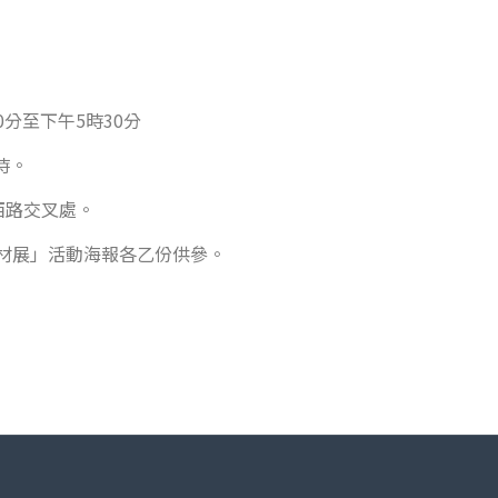
0分至下午5時30分
時。
西路交叉處。
資材展」活動海報各乙份供參。