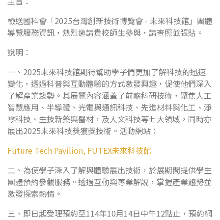
主旨：
檢送國科會「2025台灣創新技術博覽會 - 未來科技館」團體
導覽服務資訊，熱烈邀請貴校師生參與，請查照並張貼。
說明：
一、2025未來科技館期待幫助學子們更加了解科技的迅速
變化，透過科普與互動體驗的方式激發興趣，促使他們深入
了解產業趨勢。其展覽內容涵蓋了前瞻科研技術，聚焦人工
智慧應用、半導體、光電與通訊科技、先進材料與化工、淨
零科技、生技新藥與醫材，及人文科技等七大領域，同時亦
展出2025未來科技獎獲獎技術。活動網站：
Future Tech Pavilion, FUTEX未來科技館
二、為使學子深入了解與體驗展出技術，於展期間提供學生
團體預約參觀服務。透過互動與專業解說，掌握產業趨勢並
激發探索熱情。
三、即日起受理預約至114年10月14日中午12點止，預約網