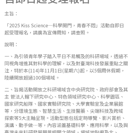
主旨：
「2025 Kiss Science─科學開門，青春不悶」活動自即日
起受理報名，請廣為宣傳周知，請查照。
說明：
一、為引領青年學子踏入平日不易觸及的科研場域，透過不
同視角增進其對科學的理解，以及對臺灣科技發展重點之關
注，特於本(114)年11月1日(星期六)起，以5個周休假期，
陸續開放超過100個場域。
二、旨揭活動開放之科研場域含中央研究院、政府部會及其
主 管法人轄下研究中心、特色領域研究中心、科學園區、
國家研究船隊、國家實驗研究院、大學實驗室及企業展館
等，分環境生態、智慧生活、生技醫藥、尖端科技及跨域
探索等5大主軸呈現。活動型態包括定時導覽、影片賞析、
演講、動手做…等，內容涵蓋基礎科學、應用科學，以及與
臺灣未來科研發展願景相關之領域，場域地點遍及北、