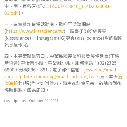
中、南、東各區(詳如
114U0P018846_114D2033091-
01.pdf
)。
三、有意參加旨揭活動者，歡迎至活動網站
(
https://www.kissscience.tw
)、臉書(FB)粉絲專頁
(kissscience)、 Instagram(IG)專頁(kiss_science)查詢相關
訊息及報 名。
四、本專案聯繫窗口：中華民國產業科技發展協進會(下稱
產科會) 李怡蓁小姐、李岱融小姐，服務電話：(02)2325
6800，分機896、891；電子郵件信箱：
jessielee@mail.
caita.org.tw
、
cindyrong@mail.caita.org.tw
。 五、本案
宣
傳海報
共1張(內容如附件2)，將由產科會另寄，敬請收到後
協助張貼，廣為周知。
Last Updated: October 02, 2025